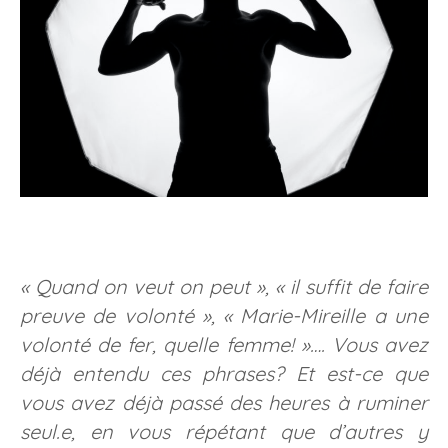
« Quand on veut on peut », « il suffit de faire
preuve de volonté », « Marie-Mireille a une
volonté de fer, quelle femme! »…. Vous avez
déjà entendu ces phrases? Et est-ce que
vous avez déjà passé des heures à ruminer
seul.e, en vous répétant que d’autres y