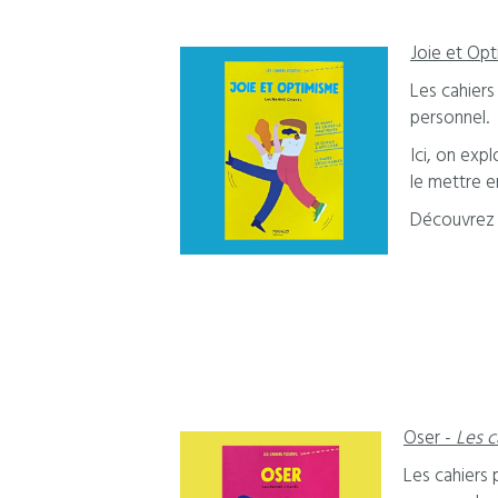
Joie et Op
Les cahiers
personnel.
Ici, on exp
le mettre e
Découvrez a
Oser -
Les c
Les cahiers 